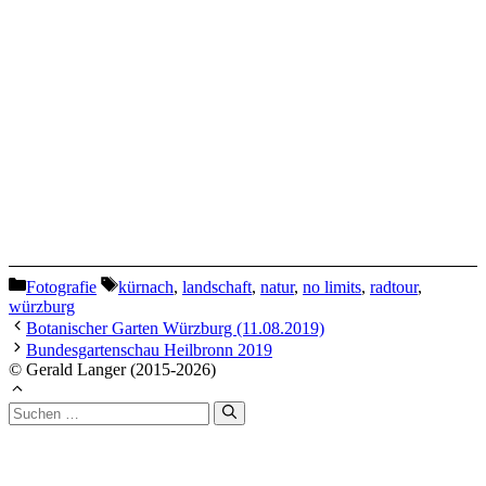
Kategorien
Schlagwörter
Fotografie
kürnach
,
landschaft
,
natur
,
no limits
,
radtour
,
würzburg
Botanischer Garten Würzburg (11.08.2019)
Bundesgartenschau Heilbronn 2019
© Gerald Langer (2015-2026)
Suchen
nach: