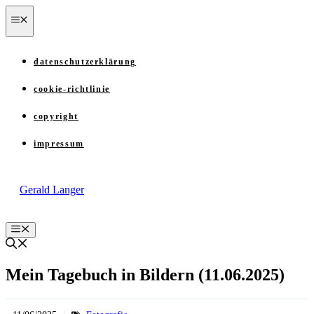
Zum
menü
Inhalt
springen
datenschutzerklärung
cookie-richtlinie
copyright
impressum
Gerald Langer
Menü
Mein Tagebuch in Bildern (11.06.2025)