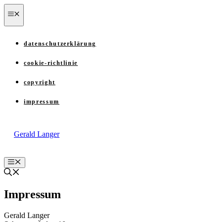
Zum
menü
Inhalt
springen
datenschutzerklärung
cookie-richtlinie
copyright
impressum
Gerald Langer
Menü
Impressum
Gerald Langer