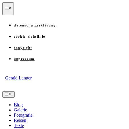
Zum
menü
Inhalt
springen
datenschutzerklärung
cookie-richtlinie
copyright
impressum
Gerald Langer
Menü
Blog
Galerie
Fotografie
Reisen
Texte