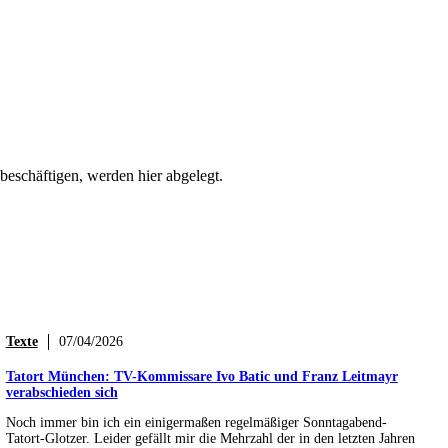
beschäftigen, werden hier abgelegt.
Texte
07/04/2026
Tatort München: TV-Kommissare Ivo Batic und Franz Leitmayr
verabschieden sich
Noch immer bin ich ein einigermaßen regelmäßiger Sonntagabend-
Tatort-Glotzer. Leider gefällt mir die Mehrzahl der in den letzten Jahren