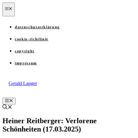
Zum
menü
Inhalt
springen
datenschutzerklärung
cookie-richtlinie
copyright
impressum
Gerald Langer
Menü
Heiner Reitberger: Verlorene
Schönheiten (17.03.2025)