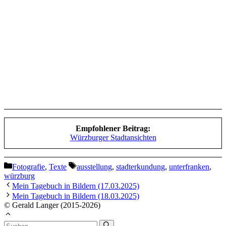
Empfohlener Beitrag:
Würzburger Stadtansichten
Kategorien
Schlagwörter
Fotografie
,
Texte
ausstellung
,
stadterkundung
,
unterfranken
,
würzburg
Mein Tagebuch in Bildern (17.03.2025)
Mein Tagebuch in Bildern (18.03.2025)
© Gerald Langer (2015-2026)
Suchen