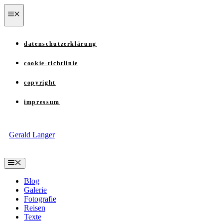
Zum
menü
Inhalt
springen
datenschutzerklärung
cookie-richtlinie
copyright
impressum
Gerald Langer
Menü
Blog
Galerie
Fotografie
Reisen
Texte