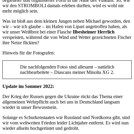
begleiteter und organisierter Form in die Nähe des Vulkans. So, wie
wir den STROMBOLI damals erleben durften, wird es wohl nie
mehr möglich sein.
Was ist bloß aus dem kleinen Jungen neben Michael geworden, den
wir – wie ich glaube – im Hafen von Lipari angetroffen haben, als
wir unser Weißbrot bei einer Flasche
Ilbesheimer Herrlich
verspeisten, während die von Wind und Wetter gezeichneten Fischer
ihre Netze flickten?
Hinweis für die Fotografen:
Die nachfolgenden Fotos sind allesamt – natürlich
nachbearbeitete – Diascans meiner Minolta XG 2.
Update im Sommer 2022:
Der Krieg der Russen gegen die Ukraine rückt das Thema einer
allgemeinen Wehrpflicht auch bei uns in Deutschland langsam
wieder in unser Bewusstsein.
Solange es Schurkenstaaten wie Russland und Nordkorea gibt, sind
wir vom weltweiten Frieden leider Lichtjahre entfernt. Es wird nun
wieder allseits hochgerüstet und gedroht.