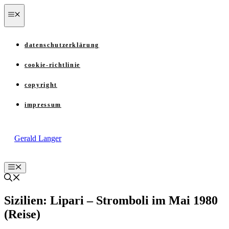
Zum
menü
Inhalt
springen
datenschutzerklärung
cookie-richtlinie
copyright
impressum
Gerald Langer
Menü
Sizilien: Lipari – Stromboli im Mai 1980
(Reise)