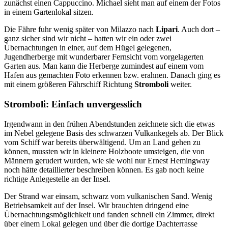
zunächst einen Cappuccino. Michael sieht man auf einem der Fotos
in einem Gartenlokal sitzen.
Die Fähre fuhr wenig später von Milazzo nach
Lipari
. Auch dort –
ganz sicher sind wir nicht – hatten wir ein oder zwei
Übernachtungen in einer, auf dem Hügel gelegenen,
Jugendherberge mit wunderbarer Fernsicht vom vorgelagerten
Garten aus. Man kann die Herberge zumindest auf einem vom
Hafen aus gemachten Foto erkennen bzw. erahnen. Danach ging es
mit einem größeren Fährschiff Richtung
Stromboli
weiter.
Stromboli: Einfach unvergesslich
Irgendwann in den frühen Abendstunden zeichnete sich die etwas
im Nebel gelegene Basis des schwarzen Vulkankegels ab. Der Blick
vom Schiff war bereits überwältigend. Um an Land gehen zu
können, mussten wir in kleinere Holzboote umsteigen, die von
Männern gerudert wurden, wie sie wohl nur Ernest Hemingway
noch hätte detaillierter beschreiben können. Es gab noch keine
richtige Anlegestelle an der Insel.
Der Strand war einsam, schwarz vom vulkanischen Sand. Wenig
Betriebsamkeit auf der Insel. Wir brauchten dringend eine
Übernachtungsmöglichkeit und fanden schnell ein Zimmer, direkt
über einem Lokal gelegen und über die dortige Dachterrasse