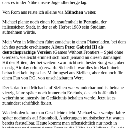
dass es in der Nähe unsere Jugendherberge lag.
Von Rom aus reiste ich alleine via
München
weiter.
Michael plante noch einen Kurzaufenthalt in
Perugia
, der
italiensichen Stadt, in der er ab Herbst 1980 sein Studium
aufnehmen würde.
Mein Weg in München führt zunächst in einen Plattenladen, bei dem
ich das gerade erschienene Album
Peter Gabriel III als
deutschsprachige Version
(Games Without Frontiers – Spiel ohne
Grenzen, vielleicht erinnert sich noch jemand an diesen damaligen
Hit des Briten, der bei weitem zwar nicht sein bester Song war, aber
massig Airplay erfuhr) erwarb. Sicherlich war dies im Nachhinein
betrachtet kein typisches Mitbringsel aus Sizilien, aber dennoch für
einen Fan von P.G. von unschätzbarem Wert.
Der Urlaub mit Michael auf Sizilien war wunderbar und ist beinahe
vierzig Jahre später noch immer ein Erlebnis, das ich hoffentlich
weiterhin so intensiv im Gedächtnis behalten werde. Jetzt ist es
zumindest schriftlich fixiert.
Wiederholen kann man Geschichte nicht. Michael war wenige Jahre
später nochmals auf Stromboli, Änderungen touristischer Art waren
bereits feststellbar. Heute kommt man offensichtlich nur noch in