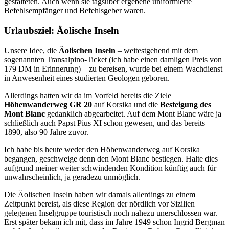
gestalteten. Auch wenn sie tagsüber ergebene uniformierte
Befehlsempfänger und Befehlsgeber waren.
Urlaubsziel: Äolische Inseln
Unsere Idee, die
Äolischen Inseln
– weitestgehend mit dem
sogenannten Transalpino-Ticket (ich habe einen damligen Preis von
179 DM in Erinnerung) – zu bereisen, wurde bei einem Wachdienst
in Anwesenheit eines studierten Geologen geboren.
Allerdings hatten wir da im Vorfeld bereits die Ziele
Höhenwanderweg GR 20
auf Korsika und die
Besteigung des
Mont Blanc
gedanklich abgearbeitet. Auf dem Mont Blanc wäre ja
schließlich auch Papst Pius XI schon gewesen, und das bereits
1890, also 90 Jahre zuvor.
Ich habe bis heute weder den Höhenwanderweg auf Korsika
begangen, geschweige denn den Mont Blanc bestiegen. Halte dies
aufgrund meiner weiter schwindenden Kondition künftig auch für
unwahrscheinlich, ja geradezu unmöglich.
Die Äolischen Inseln haben wir damals allerdings zu einem
Zeitpunkt bereist, als diese Region der nördlich vor Sizilien
gelegenen Inselgruppe touristisch noch nahezu unerschlossen war.
Erst später bekam ich mit, dass im Jahre 1949 schon Ingrid Bergman