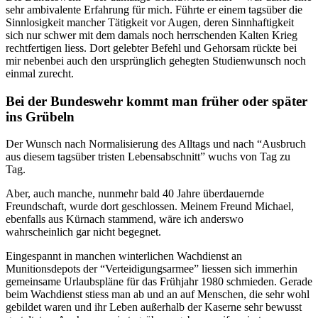
sehr ambivalente Erfahrung für mich. Führte er einem tagsüber die
Sinnlosigkeit mancher Tätigkeit vor Augen, deren Sinnhaftigkeit
sich nur schwer mit dem damals noch herrschenden Kalten Krieg
rechtfertigen liess. Dort gelebter Befehl und Gehorsam rückte bei
mir nebenbei auch den ursprünglich gehegten Studienwunsch noch
einmal zurecht.
Bei der Bundeswehr kommt man früher oder später
ins Grübeln
Der Wunsch nach Normalisierung des Alltags und nach “Ausbruch
aus diesem tagsüber tristen Lebensabschnitt” wuchs von Tag zu
Tag.
Aber, auch manche, nunmehr bald 40 Jahre überdauernde
Freundschaft, wurde dort geschlossen. Meinem Freund Michael,
ebenfalls aus Kürnach stammend, wäre ich anderswo
wahrscheinlich gar nicht begegnet.
Eingespannt in manchen winterlichen Wachdienst an
Munitionsdepots der “Verteidigungsarmee” liessen sich immerhin
gemeinsame Urlaubspläne für das Frühjahr 1980 schmieden. Gerade
beim Wachdienst stiess man ab und an auf Menschen, die sehr wohl
gebildet waren und ihr Leben außerhalb der Kaserne sehr bewusst