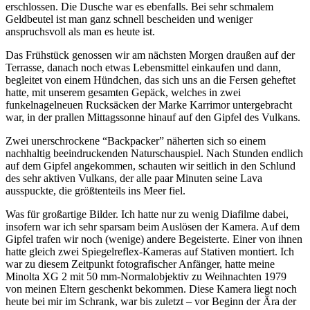
erschlossen. Die Dusche war es ebenfalls. Bei sehr schmalem
Geldbeutel ist man ganz schnell bescheiden und weniger
anspruchsvoll als man es heute ist.
Das Frühstück genossen wir am nächsten Morgen draußen auf der
Terrasse, danach noch etwas Lebensmittel einkaufen und dann,
begleitet von einem Hündchen, das sich uns an die Fersen geheftet
hatte, mit unserem gesamten Gepäck, welches in zwei
funkelnagelneuen Rucksäcken der Marke Karrimor untergebracht
war, in der prallen Mittagssonne hinauf auf den Gipfel des Vulkans.
Zwei unerschrockene “Backpacker” näherten sich so einem
nachhaltig beeindruckenden Naturschauspiel. Nach Stunden endlich
auf dem Gipfel angekommen, schauten wir seitlich in den Schlund
des sehr aktiven Vulkans, der alle paar Minuten seine Lava
ausspuckte, die größtenteils ins Meer fiel.
Was für großartige Bilder. Ich hatte nur zu wenig Diafilme dabei,
insofern war ich sehr sparsam beim Auslösen der Kamera. Auf dem
Gipfel trafen wir noch (wenige) andere Begeisterte. Einer von ihnen
hatte gleich zwei Spiegelreflex-Kameras auf Stativen montiert. Ich
war zu diesem Zeitpunkt fotografischer Anfänger, hatte meine
Minolta XG 2 mit 50 mm-Normalobjektiv zu Weihnachten 1979
von meinen Eltern geschenkt bekommen. Diese Kamera liegt noch
heute bei mir im Schrank, war bis zuletzt – vor Beginn der Ära der