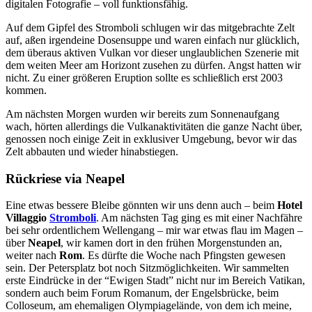
digitalen Fotografie – voll funktionsfähig.
Auf dem Gipfel des Stromboli schlugen wir das mitgebrachte Zelt
auf, aßen irgendeine Dosensuppe und waren einfach nur glücklich,
dem überaus aktiven Vulkan vor dieser unglaublichen Szenerie mit
dem weiten Meer am Horizont zusehen zu dürfen. Angst hatten wir
nicht. Zu einer größeren Eruption sollte es schließlich erst 2003
kommen.
Am nächsten Morgen wurden wir bereits zum Sonnenaufgang
wach, hörten allerdings die Vulkanaktivitäten die ganze Nacht über,
genossen noch einige Zeit in exklusiver Umgebung, bevor wir das
Zelt abbauten und wieder hinabstiegen.
Rückriese via Neapel
Eine etwas bessere Bleibe gönnten wir uns denn auch – beim
Hotel
Villaggio
Stromboli
. Am nächsten Tag ging es mit einer Nachfähre
bei sehr ordentlichem Wellengang – mir war etwas flau im Magen –
über
Neapel
, wir kamen dort in den frühen Morgenstunden an,
weiter nach
Rom
. Es dürfte die Woche nach Pfingsten gewesen
sein. Der Petersplatz bot noch Sitzmöglichkeiten. Wir sammelten
erste Eindrücke in der “Ewigen Stadt” nicht nur im Bereich Vatikan,
sondern auch beim Forum Romanum, der Engelsbrücke, beim
Colloseum, am ehemaligen Olympiagelände, von dem ich meine,