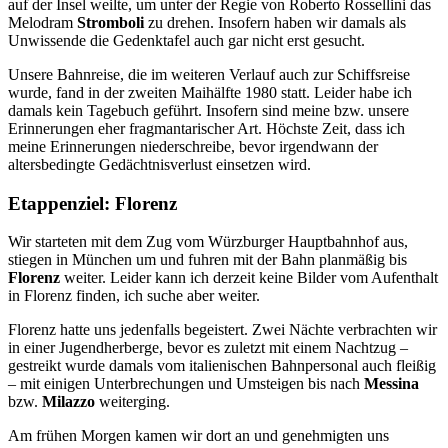
auf der Insel weilte, um unter der Regie von Roberto Rossellini das
Melodram
Stromboli
zu drehen. Insofern haben wir damals als
Unwissende die Gedenktafel auch gar nicht erst gesucht.
Unsere Bahnreise, die im weiteren Verlauf auch zur Schiffsreise
wurde, fand in der zweiten Maihälfte 1980 statt. Leider habe ich
damals kein Tagebuch geführt. Insofern sind meine bzw. unsere
Erinnerungen eher fragmantarischer Art. Höchste Zeit, dass ich
meine Erinnerungen niederschreibe, bevor irgendwann der
altersbedingte Gedächtnisverlust einsetzen wird.
Etappenziel: Florenz
Wir starteten mit dem Zug vom Würzburger Hauptbahnhof aus,
stiegen in München um und fuhren mit der Bahn planmäßig bis
Florenz
weiter. Leider kann ich derzeit keine Bilder vom Aufenthalt
in Florenz finden, ich suche aber weiter.
Florenz hatte uns jedenfalls begeistert. Zwei Nächte verbrachten wir
in einer Jugendherberge, bevor es zuletzt mit einem Nachtzug –
gestreikt wurde damals vom italienischen Bahnpersonal auch fleißig
– mit einigen Unterbrechungen und Umsteigen bis nach
Messina
bzw.
Milazzo
weiterging.
Am frühen Morgen kamen wir dort an und genehmigten uns