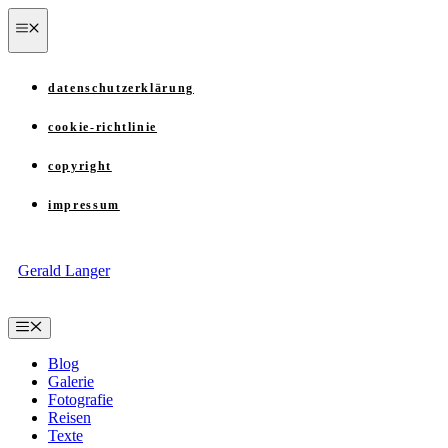
Zum
menü
Inhalt
springen
datenschutzerklärung
cookie-richtlinie
copyright
impressum
Gerald Langer
Menü
Blog
Galerie
Fotografie
Reisen
Texte