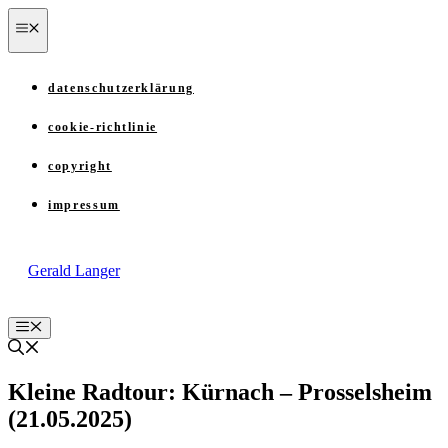
Zum
menü
Inhalt
springen
datenschutzerklärung
cookie-richtlinie
copyright
impressum
Gerald Langer
Menü
Kleine Radtour: Kürnach – Prosselsheim
(21.05.2025)