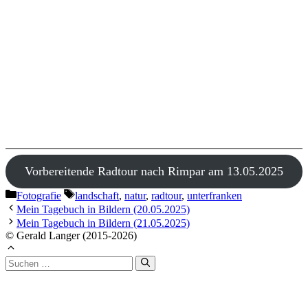
Vorbereitende Radtour nach Rimpar am 13.05.2025
Kategorien
Schlagwörter
Fotografie
landschaft
,
natur
,
radtour
,
unterfranken
Mein Tagebuch in Bildern (20.05.2025)
Mein Tagebuch in Bildern (21.05.2025)
© Gerald Langer (2015-2026)
Suchen
nach: