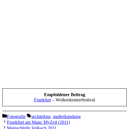
Empfohlener Beitrag
Frankfurt
– Wolkenkratzerfestival
Kategorien
Schlagwörter
Fotografie
architektur
,
stadterkundung
Frankfurt am Main: MyZeil (2011)
Mainschleife Volkach 2011