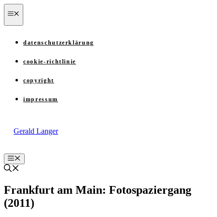
Zum
menü
Inhalt
springen
datenschutzerklärung
cookie-richtlinie
copyright
impressum
Gerald Langer
Menü
Frankfurt am Main: Fotospaziergang
(2011)