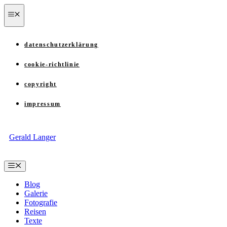
Zum
menü
Inhalt
springen
datenschutzerklärung
cookie-richtlinie
copyright
impressum
Gerald Langer
Menü
Blog
Galerie
Fotografie
Reisen
Texte