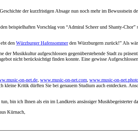
 Geschichte der kurzfristigen Absage nun noch mehr im Bewusstsein d
ch den beispielhaften Vorschlag von “Admiral Scheer und Shanty-Chor” s
Gebt den
Würzburger Hafensommer
den Würzburgern zurück!” Als wär
e der Musikkultur aufgeschlossen gegenüberstehende Stadt zu präsent
ngebot nicht berücksichtigt finden konnte. Eine gewisse Aufgeschloss
w.music-on-net.de
,
www.music-on-net.com
,
www.music-on-net.phot
 kleine Kritik dürften Sie bei genauem Studium auch entdecken. Anso
tun, bin ich Ihnen als ein im Landkreis ansässiger Musikbegeisterter da
aus Kürnach,