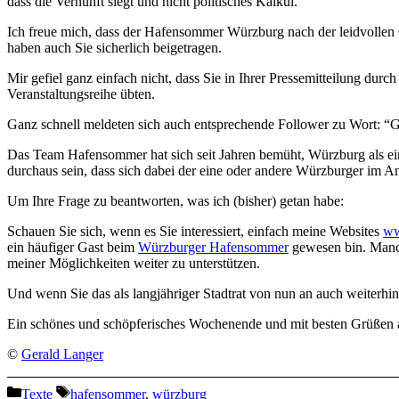
dass die Vernunft siegt und nicht politisches Kalkül.
Ich freue mich, dass der Hafensommer Würzburg nach der leidvollen
haben auch Sie sicherlich beigetragen.
Mir gefiel ganz einfach nicht, dass Sie in Ihrer Pressemitteilung dur
Veranstaltungsreihe übten.
Ganz schnell meldeten sich auch entsprechende Follower zu Wort: “
Das Team Hafensommer hat sich seit Jahren bemüht, Würzburg als ein
durchaus sein, dass sich dabei der eine oder andere Würzburger im A
Um Ihre Frage zu beantworten, was ich (bisher) getan habe:
Schauen Sie sich, wenn es Sie interessiert, einfach meine Websites
ww
ein häufiger Gast beim
Würzburger Hafensommer
gewesen bin. Manch
meiner Möglichkeiten weiter zu unterstützen.
Und wenn Sie das als langjähriger Stadtrat von nun an auch weiterhin 
Ein schönes und schöpferisches Wochenende und mit besten Grüßen 
©
Gerald Langer
Kategorien
Schlagwörter
Texte
hafensommer
,
würzburg