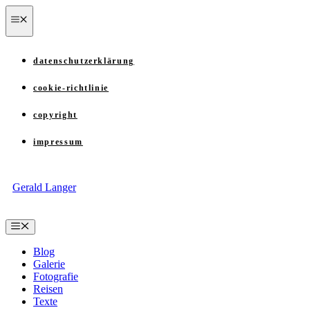
Zum
menü
Inhalt
springen
datenschutzerklärung
cookie-richtlinie
copyright
impressum
Gerald Langer
Menü
Blog
Galerie
Fotografie
Reisen
Texte