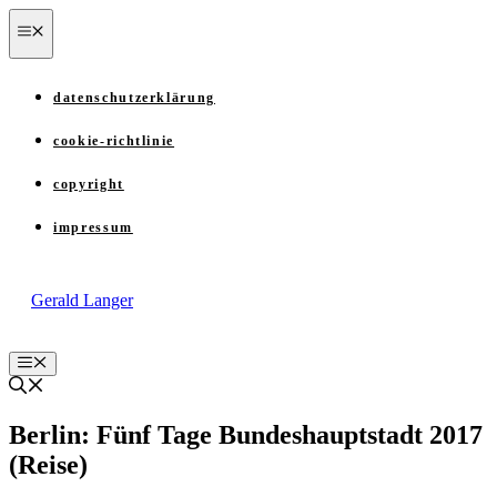
Zum
menü
Inhalt
springen
datenschutzerklärung
cookie-richtlinie
copyright
impressum
Gerald Langer
Menü
Berlin: Fünf Tage Bundeshauptstadt 2017
(Reise)