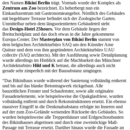
den Namen
Bikini Berlin
trägt. Vormals wurde der Komplex als
Zentrum am Zoo
bezeichnet. Es beherbergt nun ein
Einkaufszentrum mit Gastronomieangebot. Nördlich des Gebäudes
mit begehbarer Terrasse befindet sich der Zoologische Garten.
Unmittelbar neben dem längsorientierten Gebäudeteil steht
das
Design-Hotel 25hours.
Vor dem Gebäude liegen der
Breitscheidplatz und das doch etwas in die Jahre gekommene
Europa-Center. Der
Masterplan von Bikini Berlin
stammt von
dem belgischen Architekturbüro SAQ um den Künstler Arne
Quinze und dem von ihm gegründeten Architekturbüro UAU
collectiv (SAQ architects). Mit der Ausführung sowie Detailplanung
wurde allerdings im Hinblick auf die Machbarkeit das Münchner
Architekturbüro
Hild und K
betraut, die allerdings auch nicht
gerade sehr zimperlich mit der Bausubstanz umgingen.
“Das Bikinihaus wurde während der Sanierung vollständig entkernt
und bis auf das blanke Betontragwerk rückgebaut. Alle
bauzeitlichen Fenster und Schaufenster, sowie alle originalen
Fassadenelemente, wie beispielsweise die Opakglasfriese, wurden
vollständig entfernt und durch Rekonstruktionen ersetzt. Ein ebenso
massiver Eingriff in die Denkmalsubstanz erfolgte im Inneren und
auf der zum Zoo-Gelände weisenden Rückseite des Gebäudes. So
wurden beispielsweise alle Treppenhäuser und Erdgeschossbauten
des Bikinihauses abgerissen und durch eine zweistöckige Mall-
Passage mit Terrasse ersetzt. Darüber hinaus wurde die Fassade an