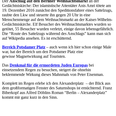
Der
Anschlag auf den Berliner Weihnachtsmarkt
an der
Gedächtniskirche: Der islamistische Attentäter Anis Amri tötete am
19. Dezember 2016 zunächst den Speditionsfahrer eines Sattelzugs,
raubte den Lkw und steuerte ihn gegen 20 Uhr in eine
Menschenmenge auf dem Weihnachtsmarkt an der Kaiser-Wilhelm-
Gedächtniskirche. Elf Besucher des Weihnachtsmarktes wurden so
getötet, 55 Besucher wurden verletzt, einige davon lebensgefährlich.
Die “Route des Sattelzugs während des Anschlags” kann man sich
auf Wikipedia ansehen. Es ist erschütternd.
Bereich Potsdamer Platz
– auch wenn ich hier schon einige Male
war, hat der Bereich um den Potsdamer Platz eine
gewisse Magnetwirkung auf Touristen.
Das
Denkmal für die ermordeten Juden Europas
bei
einsetzendem Regen zu besuchen, steigert die ohnehin
beklemmende Wirkung dieses Mahnmals von Peter Eisenman.
Komplett im Regen erlebe ich den Alexanderplatz – der Blick aus
dem großformatigen Fenster des Saturnshops ist ernüchternd. Franz
Biberkopf aus Alfred Döblins Roman “Berlin – Alexanderplatz”
kommt mir ganz kurz in den Sinn.