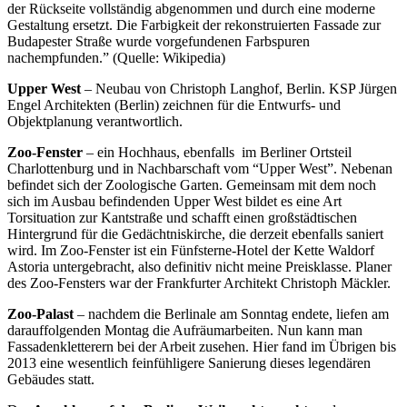
der Rückseite vollständig abgenommen und durch eine moderne
Gestaltung ersetzt. Die Farbigkeit der rekonstruierten Fassade zur
Budapester Straße wurde vorgefundenen Farbspuren
nachempfunden.” (Quelle: Wikipedia)
Upper West
– Neubau von Christoph Langhof, Berlin. KSP Jürgen
Engel Architekten (Berlin) zeichnen für die Entwurfs- und
Objektplanung verantwortlich.
Zoo-Fenster
– ein Hochhaus, ebenfalls im Berliner Ortsteil
Charlottenburg und in Nachbarschaft vom “Upper West”. Nebenan
befindet sich der Zoologische Garten. Gemeinsam mit dem noch
sich im Ausbau befindenden Upper West bildet es eine Art
Torsituation zur Kantstraße und schafft einen großstädtischen
Hintergrund für die Gedächtniskirche, die derzeit ebenfalls saniert
wird. Im Zoo-Fenster ist ein Fünfsterne-Hotel der Kette Waldorf
Astoria untergebracht, also definitiv nicht meine Preisklasse. Planer
des Zoo-Fensters war der Frankfurter Architekt Christoph Mäckler.
Zoo-Palast
– nachdem die Berlinale am Sonntag endete, liefen am
darauffolgenden Montag die Aufräumarbeiten. Nun kann man
Fassadenkletterern bei der Arbeit zusehen. Hier fand im Übrigen bis
2013 eine wesentlich feinfühligere Sanierung dieses legendären
Gebäudes statt.