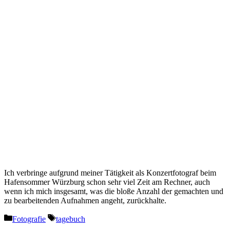
Ich verbringe aufgrund meiner Tätigkeit als Konzertfotograf beim
Hafensommer Würzburg schon sehr viel Zeit am Rechner, auch
wenn ich mich insgesamt, was die bloße Anzahl der gemachten und
zu bearbeitenden Aufnahmen angeht, zurückhalte.
Kategorien
Schlagwörter
Fotografie
tagebuch