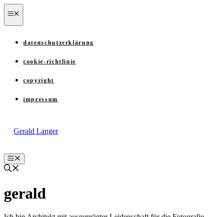
Zum
menü
Inhalt
springen
datenschutzerklärung
cookie-richtlinie
copyright
impressum
Gerald Langer
Menü
gerald
Ich bin Architekt mit ausgeprägter Leidenschaft für die Fotografie