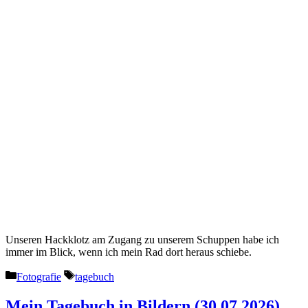
Unseren Hackklotz am Zugang zu unserem Schuppen habe ich
immer im Blick, wenn ich mein Rad dort heraus schiebe.
Kategorien
Schlagwörter
Fotografie
tagebuch
Mein Tagebuch in Bildern (30.07.2026)