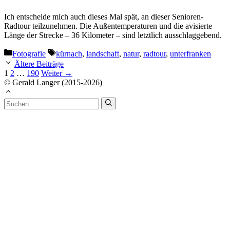
Ich entscheide mich auch dieses Mal spät, an dieser Senioren-
Radtour teilzunehmen. Die Außentemperaturen und die avisierte
Länge der Strecke – 36 Kilometer – sind letztlich ausschlaggebend.
Kategorien
Schlagwörter
Fotografie
kürnach
,
landschaft
,
natur
,
radtour
,
unterfranken
Ältere Beiträge
Seite
Seite
Seite
1
2
…
190
Weiter
→
© Gerald Langer (2015-2026)
Suchen
nach: