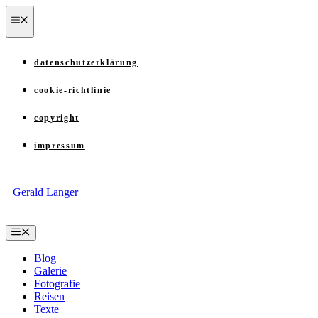
Zum
menü
Inhalt
springen
datenschutzerklärung
cookie-richtlinie
copyright
impressum
Gerald Langer
Menü
Blog
Galerie
Fotografie
Reisen
Texte