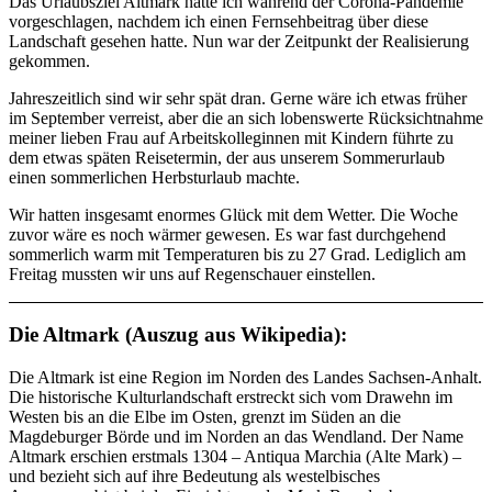
Das Urlaubsziel Altmark hatte ich während der Corona-Pandemie
vorgeschlagen, nachdem ich einen Fernsehbeitrag über diese
Landschaft gesehen hatte. Nun war der Zeitpunkt der Realisierung
gekommen.
Jahreszeitlich sind wir sehr spät dran. Gerne wäre ich etwas früher
im September verreist, aber die an sich lobenswerte Rücksichtnahme
meiner lieben Frau auf Arbeitskolleginnen mit Kindern führte zu
dem etwas späten Reisetermin, der aus unserem Sommerurlaub
einen sommerlichen Herbsturlaub machte.
Wir hatten insgesamt enormes Glück mit dem Wetter. Die Woche
zuvor wäre es noch wärmer gewesen. Es war fast durchgehend
sommerlich warm mit Temperaturen bis zu 27 Grad. Lediglich am
Freitag mussten wir uns auf Regenschauer einstellen.
Die Altmark (Auszug aus Wikipedia):
Die Altmark ist eine Region im Norden des Landes Sachsen-Anhalt.
Die historische Kulturlandschaft erstreckt sich vom Drawehn im
Westen bis an die Elbe im Osten, grenzt im Süden an die
Magdeburger Börde und im Norden an das Wendland. Der Name
Altmark erschien erstmals 1304 – Antiqua Marchia (Alte Mark) –
und bezieht sich auf ihre Bedeutung als westelbisches