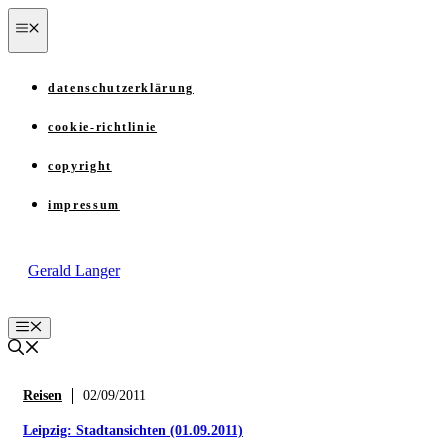
Zum
menü
Inhalt
springen
datenschutzerklärung
cookie-richtlinie
copyright
impressum
Gerald Langer
Menü
Reisen
02/09/2011
Leipzig: Stadtansichten (01.09.2011)