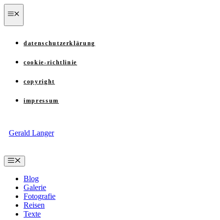
Zum
menü
Inhalt
springen
datenschutzerklärung
cookie-richtlinie
copyright
impressum
Gerald Langer
Menü
Blog
Galerie
Fotografie
Reisen
Texte