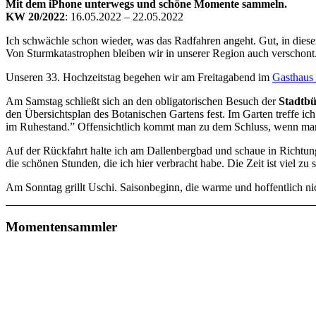
Mit dem iPhone unterwegs und schöne Momente sammeln.
KW 20/2022
: 16.05.2022 – 22.05.2022
Ich schwächle schon wieder, was das Radfahren angeht. Gut, in dieser
Von Sturmkatastrophen bleiben wir in unserer Region auch verschont
Unseren 33. Hochzeitstag begehen wir am Freitagabend im
Gasthaus
Am Samstag schließt sich an den obligatorischen Besuch der
Stadtbü
den Übersichtsplan des Botanischen Gartens fest. Im Garten treffe ic
im Ruhestand.” Offensichtlich kommt man zu dem Schluss, wenn man
Auf der Rückfahrt halte ich am Dallenbergbad und schaue in Richtu
die schönen Stunden, die ich hier verbracht habe. Die Zeit ist viel z
Am Sonntag grillt Uschi. Saisonbeginn, die warme und hoffentlich nic
Momentensammler