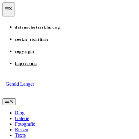
Zum
menü
Inhalt
springen
datenschutzerklärung
cookie-richtlinie
copyright
impressum
Gerald Langer
Menü
Blog
Galerie
Fotografie
Reisen
Texte