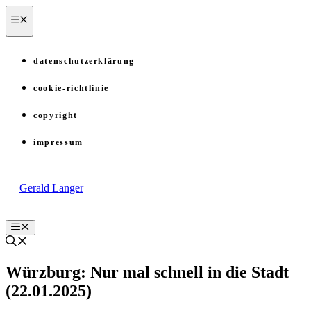
Zum
menü
Inhalt
springen
datenschutzerklärung
cookie-richtlinie
copyright
impressum
Gerald Langer
Menü
Würzburg: Nur mal schnell in die Stadt
(22.01.2025)