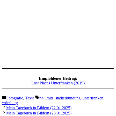
Empfohlener Beitrag:
Lost Places Unterfranken (2019)
Kategorien
Schlagwörter
Fotografie
,
Texte
no limits
,
stadterkundung
,
unterfranken
,
würzburg
Mein Tagebuch in Bildern (22.01.2025)
Mein Tagebuch in Bildern (23.01.2025)