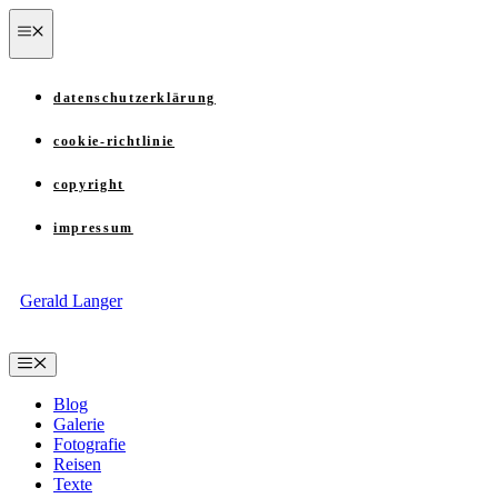
Zum
menü
Inhalt
springen
datenschutzerklärung
cookie-richtlinie
copyright
impressum
Gerald Langer
Menü
Blog
Galerie
Fotografie
Reisen
Texte