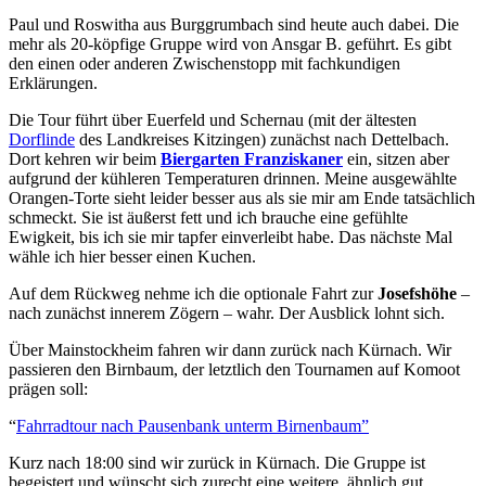
Paul und Roswitha aus Burggrumbach sind heute auch dabei. Die
mehr als 20-köpfige Gruppe wird von Ansgar B. geführt. Es gibt
den einen oder anderen Zwischenstopp mit fachkundigen
Erklärungen.
Die Tour führt über Euerfeld und Schernau (mit der ältesten
Dorflinde
des Landkreises Kitzingen) zunächst nach Dettelbach.
Dort kehren wir beim
Biergarten Franziskaner
ein, sitzen aber
aufgrund der kühleren Temperaturen drinnen. Meine ausgewählte
Orangen-Torte sieht leider besser aus als sie mir am Ende tatsächlich
schmeckt. Sie ist äußerst fett und ich brauche eine gefühlte
Ewigkeit, bis ich sie mir tapfer einverleibt habe. Das nächste Mal
wähle ich hier besser einen Kuchen.
Auf dem Rückweg nehme ich die optionale Fahrt zur
Josefshöhe
–
nach zunächst innerem Zögern – wahr. Der Ausblick lohnt sich.
Über Mainstockheim fahren wir dann zurück nach Kürnach. Wir
passieren den Birnbaum, der letztlich den Tournamen auf Komoot
prägen soll:
“
Fahrradtour nach Pausenbank unterm Birnenbaum”
Kurz nach 18:00 sind wir zurück in Kürnach. Die Gruppe ist
begeistert und wünscht sich zurecht eine weitere, ähnlich gut