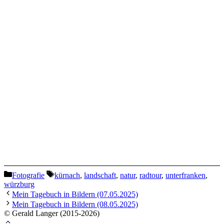
Kategorien
Schlagwörter
Fotografie
kürnach
,
landschaft
,
natur
,
radtour
,
unterfranken
,
würzburg
Mein Tagebuch in Bildern (07.05.2025)
Mein Tagebuch in Bildern (08.05.2025)
© Gerald Langer (2015-2026)