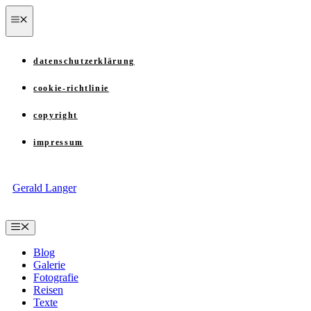
Zum
menü
Inhalt
springen
datenschutzerklärung
cookie-richtlinie
copyright
impressum
Gerald Langer
Menü
Blog
Galerie
Fotografie
Reisen
Texte