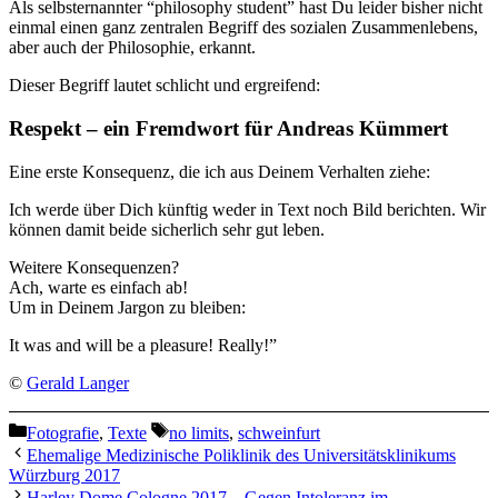
Als selbsternannter “philosophy student” hast Du leider bisher nicht
einmal einen ganz zentralen Begriff des sozialen Zusammenlebens,
aber auch der Philosophie, erkannt.
Dieser Begriff lautet schlicht und ergreifend:
Respekt – ein Fremdwort für Andreas Kümmert
Eine erste Konsequenz, die ich aus Deinem Verhalten ziehe:
Ich werde über Dich künftig weder in Text noch Bild berichten. Wir
können damit beide sicherlich sehr gut leben.
Weitere Konsequenzen?
Ach, warte es einfach ab!
Um in Deinem Jargon zu bleiben:
It was and will be a pleasure! Really!”
©
Gerald Langer
Kategorien
Schlagwörter
Fotografie
,
Texte
no limits
,
schweinfurt
Ehemalige Medizinische Poliklinik des Universitätsklinikums
Würzburg 2017
Harley Dome Cologne 2017 – Gegen Intoleranz im