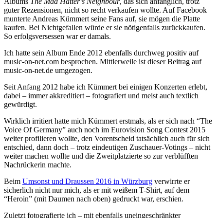
Albums
The Mad Hatter’s Neighbour
, das sich anfänglich, trotz
guter Rezensionen, nicht so recht verkaufen wollte. Auf Facebook
munterte Andreas Kümmert seine Fans auf, sie mögen die Platte
kaufen. Bei Nichtgefallen würde er sie nötigenfalls zurückkaufen.
So erfolgsversessen war er damals.
Ich hatte sein Album Ende 2012 ebenfalls durchweg positiv auf
music-on-net.com besprochen. Mittlerweile ist dieser Beitrag auf
music-on-net.de umgezogen.
Seit Anfang 2012 habe ich Kümmert bei einigen Konzerten erlebt,
dabei – immer akkreditiert – fotografiert und meist auch textlich
gewürdigt.
Wirklich irritiert hatte mich Kümmert erstmals, als er sich nach “The
Voice Of Germany” auch noch im Eurovision Song Contest 2015
weiter profilieren wollte, den Vorentscheid tatsächlich auch für sich
entschied, dann doch – trotz eindeutigen Zuschauer-Votings – nicht
weiter machen wollte und die Zweitplatzierte so zur verblüfften
Nachrückerin machte.
Beim
Umsonst und Draussen 2016 in Würzburg
verwirrte er
sicherlich nicht nur mich, als er mit weißem T-Shirt, auf dem
“Heroin” (mit Daumen nach oben) gedruckt war, erschien.
Zuletzt fotografierte ich – mit ebenfalls uneingeschränkter