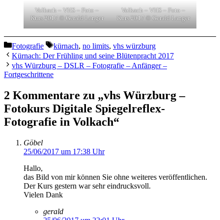
Volkach – VHS – Foto –
Volkach – VHS – Foto –
Kurs 2017 © Gerald Langer
Kurs 2017 © Gerald Langer
Kategorien
Schlagwörter
Fotografie
kürnach
,
no limits
,
vhs würzburg
Kürnach: Der Frühling und seine Blütenpracht 2017
vhs Würzburg – DSLR – Fotografie – Anfänger –
Fortgeschrittene
2 Kommentare zu „vhs Würzburg –
Fotokurs Digitale Spiegelreflex-
Fotografie in Volkach“
Göbel
25/06/2017 um 17:38 Uhr
Hallo,
das Bild von mir können Sie ohne weiteres veröffentlichen.
Der Kurs gestern war sehr eindrucksvoll.
Vielen Dank
gerald