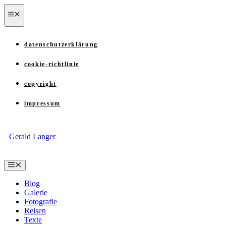
Zum
menü
Inhalt
springen
datenschutzerklärung
cookie-richtlinie
copyright
impressum
Gerald Langer
Menü
Blog
Galerie
Fotografie
Reisen
Texte