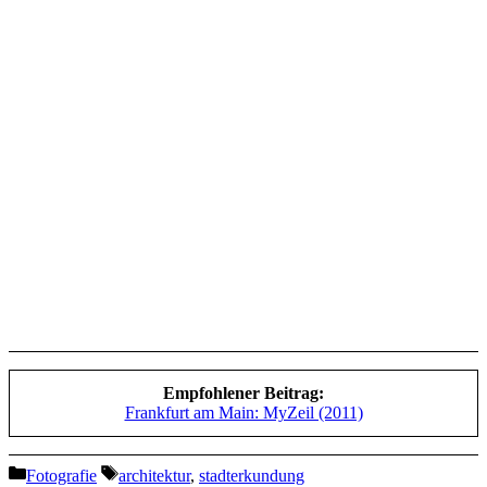
Empfohlener Beitrag:
Frankfurt am Main: MyZeil (2011)
Kategorien
Schlagwörter
Fotografie
architektur
,
stadterkundung