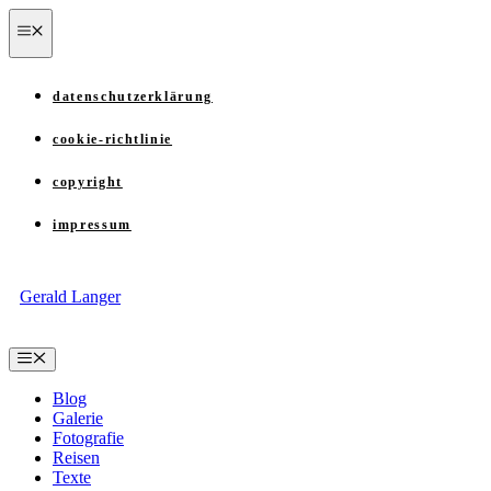
Zum
menü
Inhalt
springen
datenschutzerklärung
cookie-richtlinie
copyright
impressum
Gerald Langer
Menü
Blog
Galerie
Fotografie
Reisen
Texte