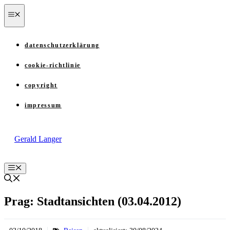
Zum
menü
Inhalt
springen
datenschutzerklärung
cookie-richtlinie
copyright
impressum
Gerald Langer
Menü
Prag: Stadtansichten (03.04.2012)