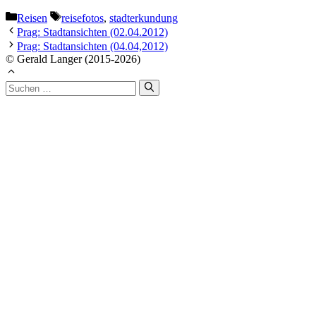
Kategorien
Schlagwörter
Reisen
reisefotos
,
stadterkundung
Prag: Stadtansichten (02.04.2012)
Prag: Stadtansichten (04.04,2012)
© Gerald Langer (2015-2026)
Suchen
nach: