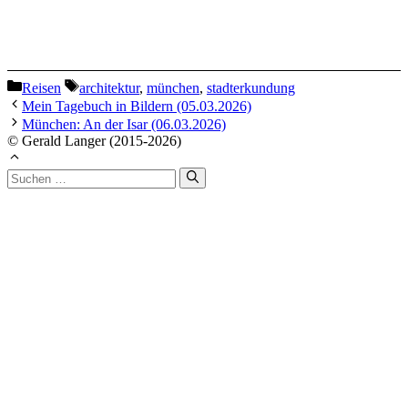
Kategorien
Schlagwörter
Reisen
architektur
,
münchen
,
stadterkundung
Mein Tagebuch in Bildern (05.03.2026)
München: An der Isar (06.03.2026)
© Gerald Langer (2015-2026)
Suchen
nach: