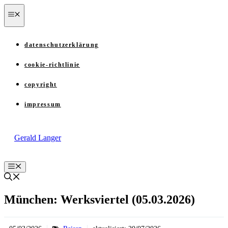
Zum
menü
Inhalt
springen
datenschutzerklärung
cookie-richtlinie
copyright
impressum
Gerald Langer
Menü
München: Werksviertel (05.03.2026)