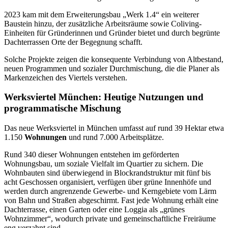
2023 kam mit dem Erweiterungsbau „Werk 1.4“ ein weiterer
Baustein hinzu, der zusätzliche Arbeitsräume sowie Coliving-
Einheiten für Gründerinnen und Gründer bietet und durch begrünte
Dachterrassen Orte der Begegnung schafft.
Solche Projekte zeigen die konsequente Verbindung von Altbestand,
neuen Programmen und sozialer Durchmischung, die die Planer als
Markenzeichen des Viertels verstehen.
Werksviertel München: Heutige Nutzungen und
programmatische Mischung
Das neue Werksviertel in München umfasst auf rund 39 Hektar etwa
1.150
Wohnungen
und rund 7.000 Arbeitsplätze.
Rund 340 dieser Wohnungen entstehen im geförderten
Wohnungsbau, um soziale Vielfalt im Quartier zu sichern. Die
Wohnbauten sind überwiegend in Blockrandstruktur mit fünf bis
acht Geschossen organisiert, verfügen über grüne Innenhöfe und
werden durch angrenzende Gewerbe- und Kerngebiete vom Lärm
von Bahn und Straßen abgeschirmt. Fast jede Wohnung erhält eine
Dachterrasse, einen Garten oder eine Loggia als „grünes
Wohnzimmer“, wodurch private und gemeinschaftliche Freiräume
eng verzahnt sind.