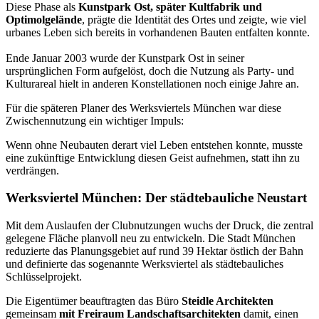
Diese Phase als
Kunstpark Ost, später Kultfabrik und
Optimolgelände
, prägte die Identität des Ortes und zeigte, wie viel
urbanes Leben sich bereits in vorhandenen Bauten entfalten konnte.
Ende Januar 2003 wurde der Kunstpark Ost in seiner
ursprünglichen Form aufgelöst, doch die Nutzung als Party- und
Kulturareal hielt in anderen Konstellationen noch einige Jahre an.
Für die späteren Planer des Werksviertels München war diese
Zwischennutzung ein wichtiger Impuls:
Wenn ohne Neubauten derart viel Leben entstehen konnte, musste
eine zukünftige Entwicklung diesen Geist aufnehmen, statt ihn zu
verdrängen.
Werksviertel München: Der städtebauliche Neustart
Mit dem Auslaufen der Clubnutzungen wuchs der Druck, die zentral
gelegene Fläche planvoll neu zu entwickeln. Die Stadt München
reduzierte das Planungsgebiet auf rund 39 Hektar östlich der Bahn
und definierte das sogenannte Werksviertel als städtebauliches
Schlüsselprojekt.
Die Eigentümer beauftragten das Büro
Steidle Architekten
gemeinsam
mit Freiraum Landschaftsarchitekten
damit, einen