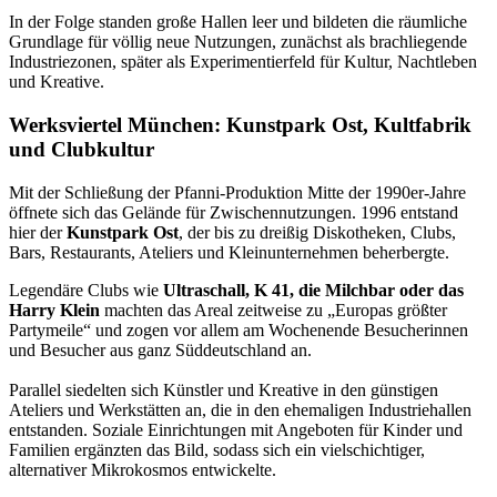
In der Folge standen große Hallen leer und bildeten die räumliche
Grundlage für völlig neue Nutzungen, zunächst als brachliegende
Industriezonen, später als Experimentierfeld für Kultur, Nachtleben
und Kreative.
Werksviertel München: Kunstpark Ost, Kultfabrik
und Clubkultur
Mit der Schließung der Pfanni-Produktion Mitte der 1990er‑Jahre
öffnete sich das Gelände für Zwischennutzungen. 1996 entstand
hier der
Kunstpark Ost
, der bis zu dreißig Diskotheken, Clubs,
Bars, Restaurants, Ateliers und Kleinunternehmen beherbergte.
Legendäre Clubs wie
Ultraschall, K 41, die Milchbar oder das
Harry Klein
machten das Areal zeitweise zu „Europas größter
Partymeile“ und zogen vor allem am Wochenende Besucherinnen
und Besucher aus ganz Süddeutschland an.
Parallel siedelten sich Künstler und Kreative in den günstigen
Ateliers und Werkstätten an, die in den ehemaligen Industriehallen
entstanden. Soziale Einrichtungen mit Angeboten für Kinder und
Familien ergänzten das Bild, sodass sich ein vielschichtiger,
alternativer Mikrokosmos entwickelte.