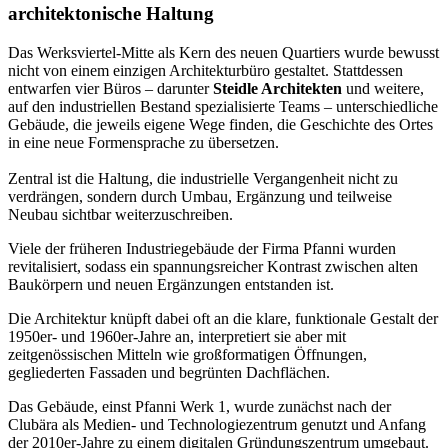
architektonische Haltung
Das Werksviertel-Mitte als Kern des neuen Quartiers wurde bewusst
nicht von einem einzigen Architekturbüro gestaltet. Stattdessen
entwarfen vier Büros – darunter
Steidle Architekten
und weitere,
auf den industriellen Bestand spezialisierte Teams – unterschiedliche
Gebäude, die jeweils eigene Wege finden, die Geschichte des Ortes
in eine neue Formensprache zu übersetzen.
Zentral ist die Haltung, die industrielle Vergangenheit nicht zu
verdrängen, sondern durch Umbau, Ergänzung und teilweise
Neubau sichtbar weiterzuschreiben.
Viele der früheren Industriegebäude der Firma Pfanni wurden
revitalisiert, sodass ein spannungsreicher Kontrast zwischen alten
Baukörpern und neuen Ergänzungen entstanden ist.
Die Architektur knüpft dabei oft an die klare, funktionale Gestalt der
1950er- und 1960er‑Jahre an, interpretiert sie aber mit
zeitgenössischen Mitteln wie großformatigen Öffnungen,
gegliederten Fassaden und begrünten Dachflächen.
Das Gebäude, einst Pfanni Werk 1, wurde zunächst nach der
Clubära als Medien- und Technologiezentrum genutzt und Anfang
der 2010er‑Jahre zu einem digitalen Gründungszentrum umgebaut.