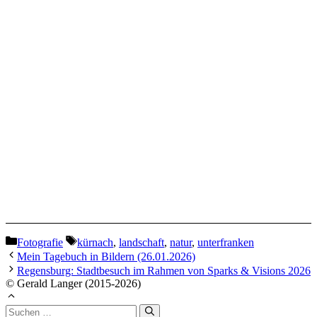
Kategorien
Schlagwörter
Fotografie
kürnach
,
landschaft
,
natur
,
unterfranken
Mein Tagebuch in Bildern (26.01.2026)
Regensburg: Stadtbesuch im Rahmen von Sparks & Visions 2026
© Gerald Langer (2015-2026)
Suchen