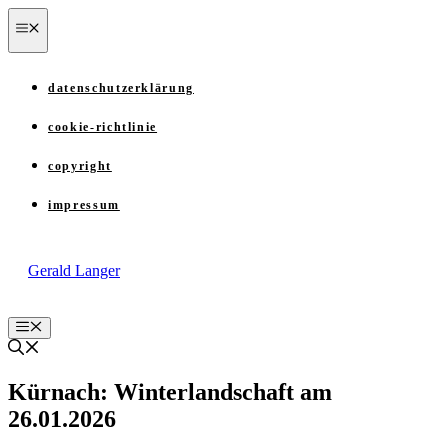
Zum
menü
Inhalt
springen
datenschutzerklärung
cookie-richtlinie
copyright
impressum
Gerald Langer
Menü
Kürnach: Winterlandschaft am
26.01.2026