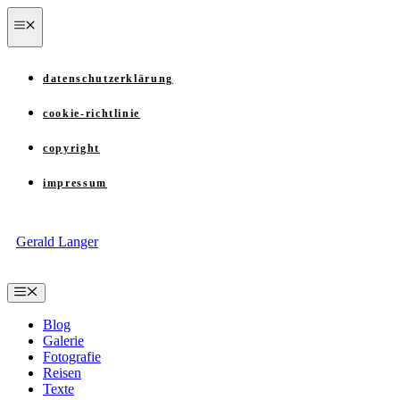
Zum
menü
Inhalt
springen
datenschutzerklärung
cookie-richtlinie
copyright
impressum
Gerald Langer
Menü
Blog
Galerie
Fotografie
Reisen
Texte