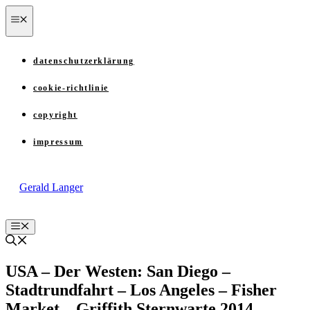
Zum
menü
Inhalt
springen
datenschutzerklärung
cookie-richtlinie
copyright
impressum
Gerald Langer
Menü
USA – Der Westen: San Diego –
Stadtrundfahrt – Los Angeles – Fisher
Market – Griffith Sternwarte 2014