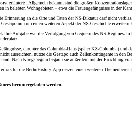
rors
, erläutert: „Allgemein bekannt sind die großen Konzentrationslage
tten in belebten Wohngebieten – etwa die Frauengefängnisse in der Kan
Die Erinnerung an die Orte und Taten der NS-Diktatur darf nicht verblas
r Gestapo nun um einen weiteren Aspekt der NS-Geschichte erweitern 
. Ihre Aufgabe war die Verfolgung von Gegnern des NS-Regimes. In Be
nderplatz.
 Gefängnisse, darunter das Columbia-Haus (später KZ-Columbia) und d
 nicht ausreichten, nutzte die Gestapo auch Zellenkontingente in den B
and. Nach Kriegsbeginn begann sie außerdem mit der Errichtung von „
errors für die BerlinHistory-App derzeit einen weiteren Themenbereich
Stores heruntergeladen werden.