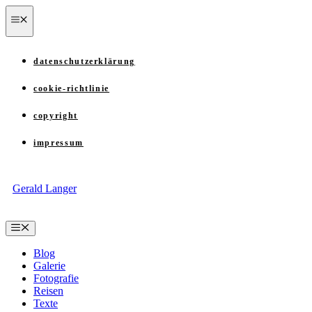
Zum
menü
Inhalt
springen
datenschutzerklärung
cookie-richtlinie
copyright
impressum
Gerald Langer
Menü
Blog
Galerie
Fotografie
Reisen
Texte