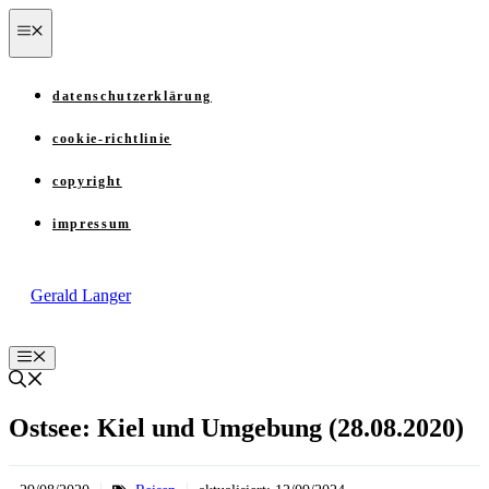
Zum
menü
Inhalt
springen
datenschutzerklärung
cookie-richtlinie
copyright
impressum
Gerald Langer
Menü
Ostsee: Kiel und Umgebung (28.08.2020)