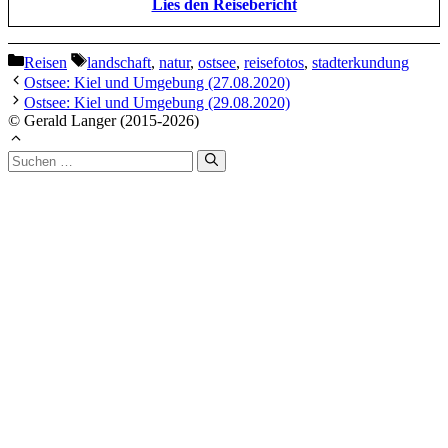
Lies den Reisebericht
Kategorien
Schlagwörter
Reisen
landschaft
,
natur
,
ostsee
,
reisefotos
,
stadterkundung
Ostsee: Kiel und Umgebung (27.08.2020)
Ostsee: Kiel und Umgebung (29.08.2020)
© Gerald Langer (2015-2026)
Suchen
nach: