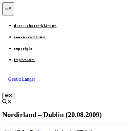
Zum
menü
Inhalt
springen
datenschutzerklärung
cookie-richtlinie
copyright
impressum
Gerald Langer
Menü
Nordirland – Dublin (20.08.2009)