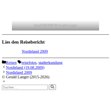
Irland 08/2009 © Gerald Langer
Lies den Reisebericht
Nordirland 2009
Kategorien
Schlagwörter
Reisen
reisefotos
,
stadterkundung
Nordirland (19.08.2009)
Nordirland 2009
© Gerald Langer (2015-2026)
Suchen
nach: