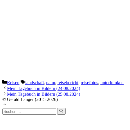
Kategorien
Schlagwörter
Reisen
landschaft
,
natur
,
reisebericht
,
reisefotos
,
unterfranken
Mein Tagebuch in Bildern (24.08.2024)
Mein Tagebuch in Bildern (25.08.2024)
© Gerald Langer (2015-2026)
Suchen
nach: