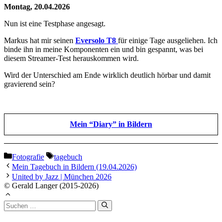
Montag, 20.04.2026
Nun ist eine Testphase angesagt.
Markus hat mir seinen
Eversolo T8
für einige Tage ausgeliehen. Ich
binde ihn in meine Komponenten ein und bin gespannt, was bei
diesem Streamer-Test herauskommen wird.
Wird der Unterschied am Ende wirklich deutlich hörbar und damit
gravierend sein?
Mein “Diary” in Bildern
Kategorien
Schlagwörter
Fotografie
tagebuch
Mein Tagebuch in Bildern (19.04.2026)
United by Jazz | München 2026
© Gerald Langer (2015-2026)
Suchen
nach: