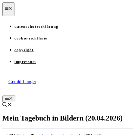
Zum
menü
Inhalt
springen
datenschutzerklärung
cookie-richtlinie
copyright
impressum
Gerald Langer
Menü
Mein Tagebuch in Bildern (20.04.2026)