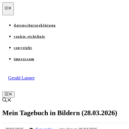
Zum
menü
Inhalt
springen
datenschutzerklärung
cookie-richtlinie
copyright
impressum
Gerald Langer
Menü
Mein Tagebuch in Bildern (28.03.2026)