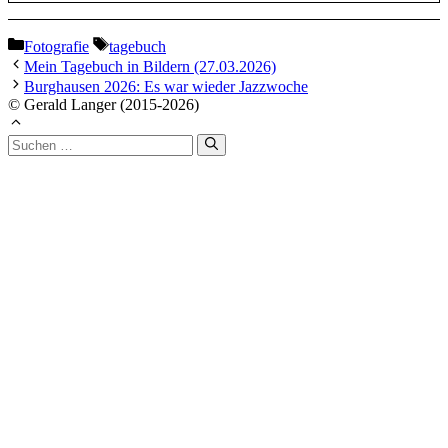
Kategorien
Schlagwörter
Fotografie
tagebuch
Mein Tagebuch in Bildern (27.03.2026)
Burghausen 2026: Es war wieder Jazzwoche
© Gerald Langer (2015-2026)
Suchen
nach: