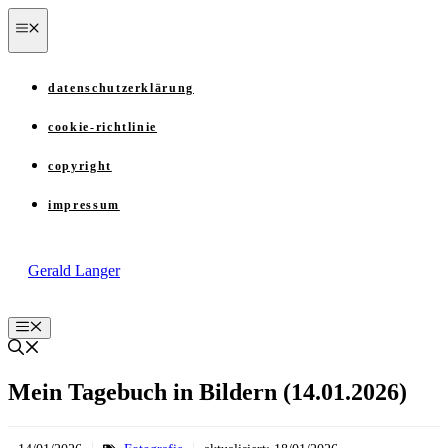
Zum
menü
Inhalt
springen
datenschutzerklärung
cookie-richtlinie
copyright
impressum
Gerald Langer
Menü
Mein Tagebuch in Bildern (14.01.2026)