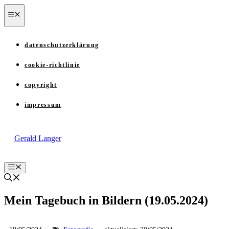
Zum
menü
Inhalt
springen
datenschutzerklärung
cookie-richtlinie
copyright
impressum
Gerald Langer
Menü
Mein Tagebuch in Bildern (19.05.2024)