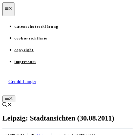
Zum
menü
Inhalt
springen
datenschutzerklärung
cookie-richtlinie
copyright
impressum
Gerald Langer
Menü
Leipzig: Stadtansichten (30.08.2011)