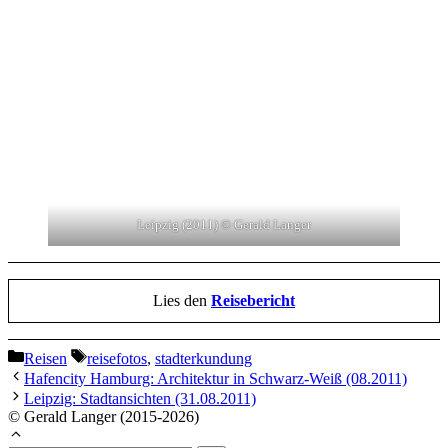
Leipzig (2011) © Gerald Langer
Lies den
Reisebericht
Kategorien
Schlagwörter
Reisen
reisefotos
,
stadterkundung
Hafencity Hamburg: Architektur in Schwarz-Weiß (08.2011)
Leipzig: Stadtansichten (31.08.2011)
© Gerald Langer (2015-2026)