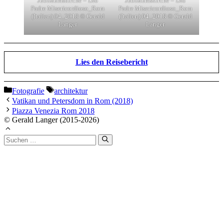
Jubiläumskirche – Dio
Jubiläumskirche – Dio
Padre Misericordioso_Rom
Padre Misericordioso_Rom
(Italien) 04_2018 © Gerald
(Italien) 04_2018 © Gerald
Langer
Langer
Lies den Reisebericht
Kategorien
Schlagwörter
Fotografie
architektur
Vatikan und Petersdom in Rom (2018)
Piazza Venezia Rom 2018
© Gerald Langer (2015-2026)
Suchen
nach: