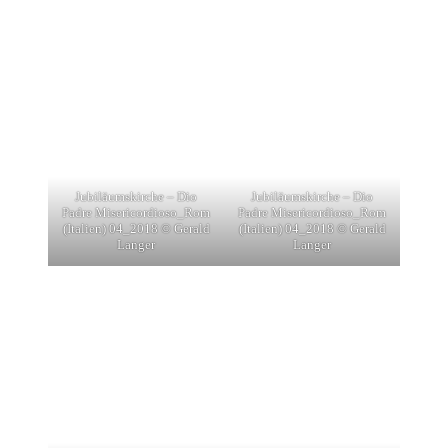
Jubiläumskirche – Dio
Jubiläumskirche – Dio
Padre Misericordioso_Rom
Padre Misericordioso_Rom
(Italien) 04_2018 © Gerald
(Italien) 04_2018 © Gerald
Langer
Langer