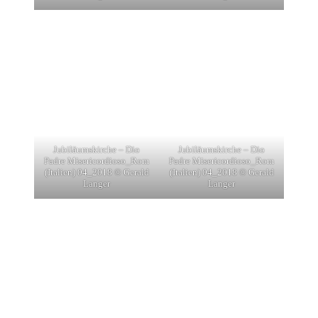
Jubiläumskirche – Dio
Jubiläumskirche – Dio
Padre Misericordioso_Rom
Padre Misericordioso_Rom
(Italien) 04_2018 © Gerald
(Italien) 04_2018 © Gerald
Langer
Langer