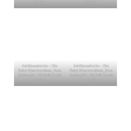
Langer
Langer
Jubiläumskirche – Dio
Jubiläumskirche – Dio
Padre Misericordioso_Rom
Padre Misericordioso_Rom
(Italien) 04_2018 © Gerald
(Italien) 04_2018 © Gerald
Langer
Langer