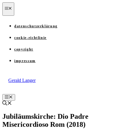
Zum
menü
Inhalt
springen
datenschutzerklärung
cookie-richtlinie
copyright
impressum
Gerald Langer
Menü
Jubiläumskirche: Dio Padre
Misericordioso Rom (2018)