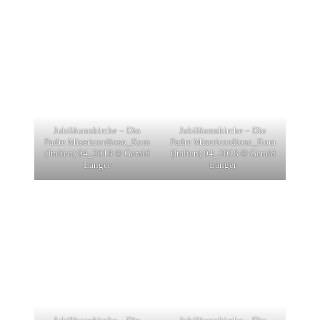
Jubiläumskirche – Dio
Jubiläumskirche – Dio
Padre Misericordioso_Rom
Padre Misericordioso_Rom
(Italien) 04_2018 © Gerald
(Italien) 04_2018 © Gerald
Langer
Langer