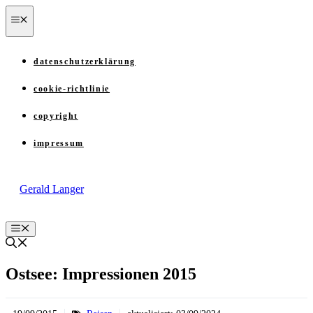
Zum
menü
Inhalt
springen
datenschutzerklärung
cookie-richtlinie
copyright
impressum
Gerald Langer
Menü
Ostsee: Impressionen 2015