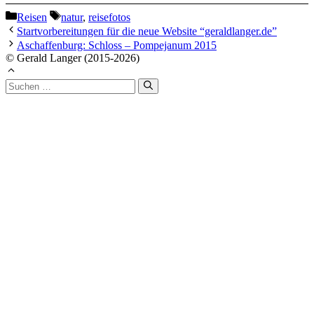
Kategorien
Schlagwörter
Reisen
natur
,
reisefotos
Startvorbereitungen für die neue Website “geraldlanger.de”
Aschaffenburg: Schloss – Pompejanum 2015
© Gerald Langer (2015-2026)
Suchen
nach: