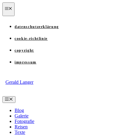
Zum
menü
Inhalt
springen
datenschutzerklärung
cookie-richtlinie
copyright
impressum
Gerald Langer
Menü
Blog
Galerie
Fotografie
Reisen
Texte