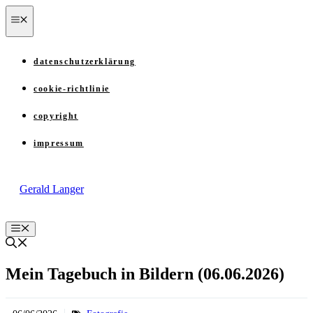
Zum
menü
Inhalt
springen
datenschutzerklärung
cookie-richtlinie
copyright
impressum
Gerald Langer
Menü
Mein Tagebuch in Bildern (06.06.2026)