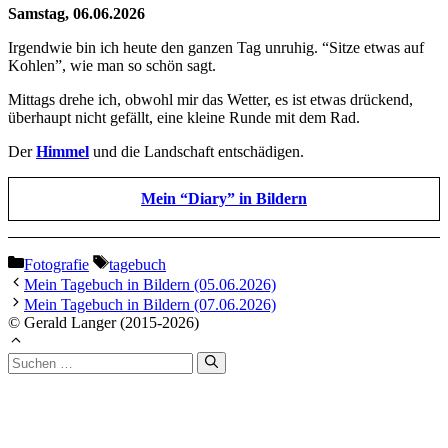
Samstag, 06.06.2026
Irgendwie bin ich heute den ganzen Tag unruhig. “Sitze etwas auf
Kohlen”, wie man so schön sagt.
Mittags drehe ich, obwohl mir das Wetter, es ist etwas drückend,
überhaupt nicht gefällt, eine kleine Runde mit dem Rad.
Der
Himmel
und die Landschaft entschädigen.
Mein “Diary” in Bildern
Kategorien
Schlagwörter
Fotografie
tagebuch
Mein Tagebuch in Bildern (05.06.2026)
Mein Tagebuch in Bildern (07.06.2026)
© Gerald Langer (2015-2026)
Suchen
nach: