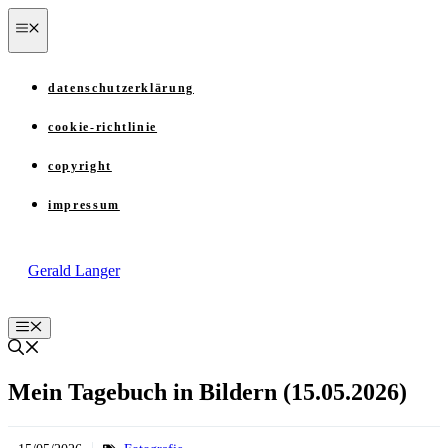
Zum
menü
Inhalt
springen
datenschutzerklärung
cookie-richtlinie
copyright
impressum
Gerald Langer
Menü
Mein Tagebuch in Bildern (15.05.2026)