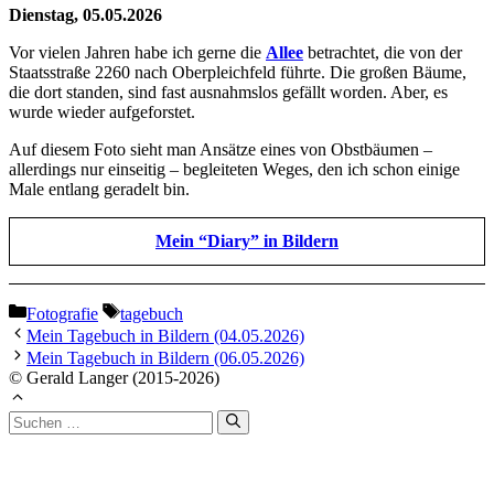
Dienstag, 05.05.2026
Vor vielen Jahren habe ich gerne die
Allee
betrachtet, die von der
Staatsstraße 2260 nach Oberpleichfeld führte. Die großen Bäume,
die dort standen, sind fast ausnahmslos gefällt worden. Aber, es
wurde wieder aufgeforstet.
Auf diesem Foto sieht man Ansätze eines von Obstbäumen –
allerdings nur einseitig – begleiteten Weges, den ich schon einige
Male entlang geradelt bin.
Mein “Diary” in Bildern
Kategorien
Schlagwörter
Fotografie
tagebuch
Mein Tagebuch in Bildern (04.05.2026)
Mein Tagebuch in Bildern (06.05.2026)
© Gerald Langer (2015-2026)
Suchen
nach: