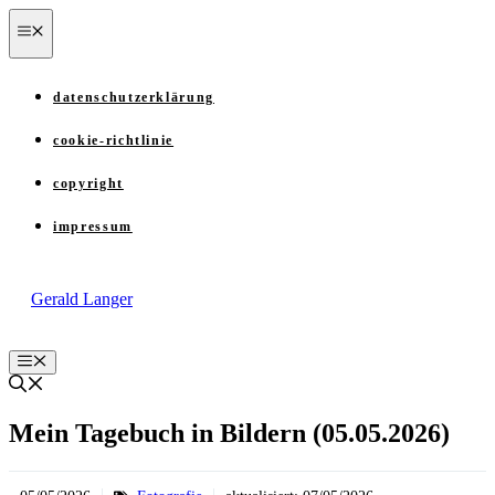
Zum
menü
Inhalt
springen
datenschutzerklärung
cookie-richtlinie
copyright
impressum
Gerald Langer
Menü
Mein Tagebuch in Bildern (05.05.2026)