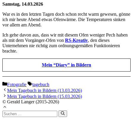
Samstag, 14.03.2026
War es in den letzten Tagen doch schon recht warm gewesen, gönne
ich mir heute Abend etwas Ofenwärme. Die Temperaturen sinken
vor allem am Abend.
Ich gehe davon aus, dass wir mit diesem Ofen weniger Pech haben
als mit dem Vorgänger-Ofen von
RS-Kreativ
, den dieses
Unternehmen nie richtig zum ordnungsgemäßen Funktionieren
brachte.
Mein “Diary” in Bildern
Kategorien
Schlagwörter
Fotografie
tagebuch
Mein Tagebuch in Bildern (13.03.2026)
Mein Tagebuch in Bildern (15.03.2026)
© Gerald Langer (2015-2026)
Suchen
nach: