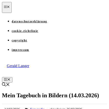
Zum
menü
Inhalt
springen
datenschutzerklärung
cookie-richtlinie
copyright
impressum
Gerald Langer
Menü
Mein Tagebuch in Bildern (14.03.2026)