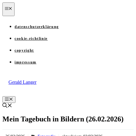
Zum
menü
Inhalt
springen
datenschutzerklärung
cookie-richtlinie
copyright
impressum
Gerald Langer
Menü
Mein Tagebuch in Bildern (26.02.2026)